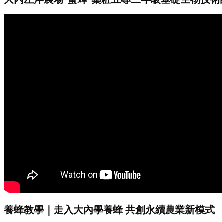
養蜂教學｜走入大內學養蜂 共創永續農業新模式