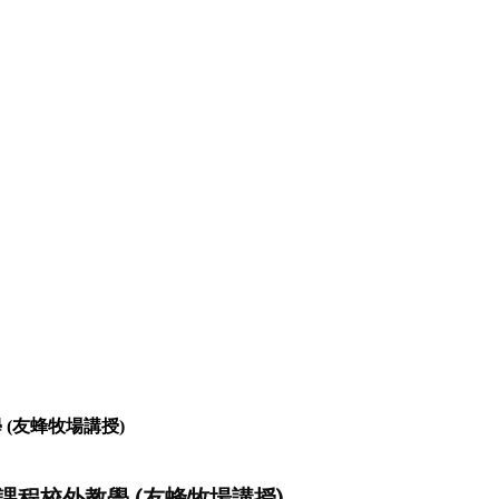
(友蜂牧場講授)
程校外教學 (友蜂牧場講授)