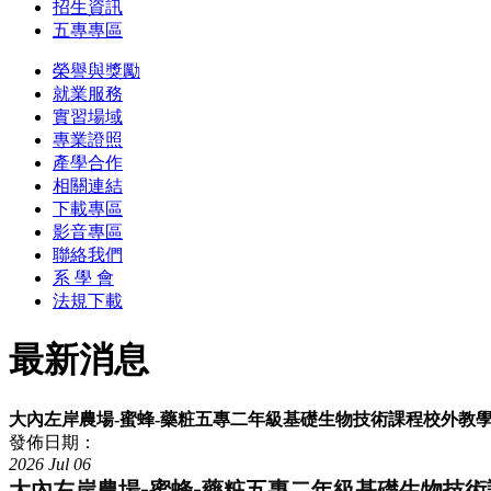
招生資訊
五專專區
榮譽與獎勵
就業服務
實習場域
專業證照
產學合作
相關連結
下載專區
影音專區
聯絡我們
系 學 會
法規下載
最新消息
大內左岸農場-蜜蜂-藥粧五專二年級基礎生物技術課程校外教學 
發佈日期：
2026
Jul
06
大內左岸農場-蜜蜂-藥粧五專二年級基礎生物技術課