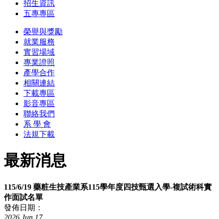
招生資訊
五專專區
榮譽與獎勵
就業服務
實習場域
專業證照
產學合作
相關連結
下載專區
影音專區
聯絡我們
系 學 會
法規下載
最新消息
115/6/19 藥粧生技產業系115學年度四技甄選入學-複試術科實
作面試名單
發佈日期：
2026
Jun
17