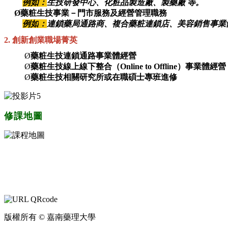
例如：
生技研發中心
、化粧品製造廠、製藥廠
等。
Ø
藥粧
生技事業－
門市服務及經營管理職務
例如
：
連鎖
藥局
通路商
、複合藥粧連鎖店
、美容銷售事業
2. 創新創業職場菁英
Ø
藥粧生技
連鎖
通路事業體經營
Ø
藥粧
生技
線上線下整合
（
Online
to Offline
）
事業體經營
Ø
藥粧生技相關研究所或在職碩士專班進修
修課地圖
版權所有 © 嘉南藥理大學