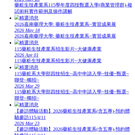
藥粧生技產業系115學年度四技甄選入學(商業管理群)-複
試術科實作範例及操作講解
精選消息
2026嘉南藥理大學: 藥粧生技產業系~實習成果展
2026
May
18
2026嘉南藥理大學: 藥粧生技產業系~實習成果展
精選消息
115藥粧生技產業系招生影片~大健康產業
2026
Apr
01
115藥粧生技產業系招生影片~大健康產業
精選消息
115藥粧系大學部四技招生~高中申請入學~技優~甄選~
聯登~獨招~
2026
Mar
29
115藥粧系大學部四技招生~高中申請入學~技優~甄選~
聯登~獨招~
精選消息
【參訪體驗活動】2026藥粧生技產業系(含五專)-預約體
驗參訪115/4/11
2026
Mar
23
【參訪體驗活動】2026藥粧生技產業系(含五專)-預約體