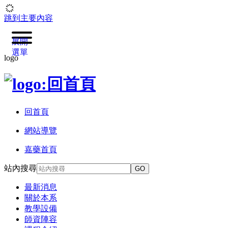
跳到主要內容
展開
選單
logo
回首頁
網站導覽
嘉藥首頁
站內搜尋
GO
最新消息
關於本系
教學設備
師資陣容