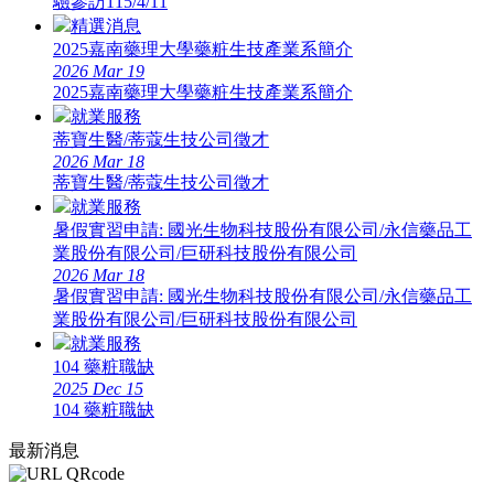
驗參訪115/4/11
精選消息
2025嘉南藥理大學藥粧生技產業系簡介
2026
Mar
19
2025嘉南藥理大學藥粧生技產業系簡介
就業服務
蒂寶生醫/蒂蔻生技公司徵才
2026
Mar
18
蒂寶生醫/蒂蔻生技公司徵才
就業服務
暑假實習申請: 國光生物科技股份有限公司/永信藥品工
業股份有限公司/巨研科技股份有限公司
2026
Mar
18
暑假實習申請: 國光生物科技股份有限公司/永信藥品工
業股份有限公司/巨研科技股份有限公司
就業服務
104 藥粧職缺
2025
Dec
15
104 藥粧職缺
最新消息