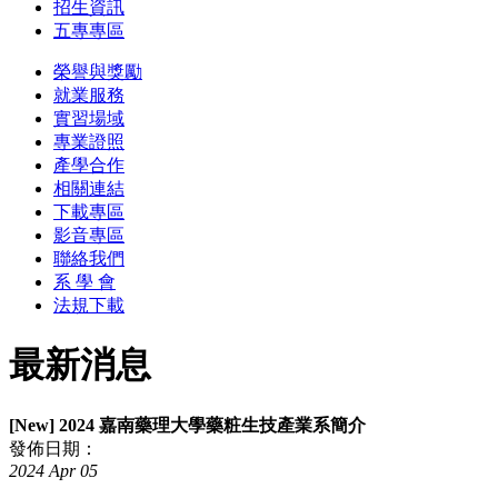
招生資訊
五專專區
榮譽與獎勵
就業服務
實習場域
專業證照
產學合作
相關連結
下載專區
影音專區
聯絡我們
系 學 會
法規下載
最新消息
[New] 2024 嘉南藥理大學藥粧生技產業系簡介
發佈日期：
2024
Apr
05