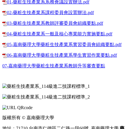
01-藥粧生技產業系系務會議設置辦法.pdf
02-藥粧生技產業系課程委員會設置辦法.pdf
03-藥粧生技產業系教師評審委員會組織要點.pdf
04-藥粧生技產業系一般及核心專業能力實施要點.pdf
05-嘉南藥理大學藥粧生技產業系實習委員會組織要點.pdf
06-嘉南藥理大學藥粧生技產業系學生實習作業要點.pdf
07-嘉南藥理大學藥粧生技產業系教師升等審查要點
版權所有 © 嘉南藥理大學
地址：71710 台南市仁德區二仁路一段60號 嘉南藥理大學
藥