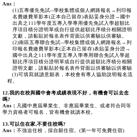
Ans
：
(1)五專優先免試--學校集體或個人網路報名→列印報
名費繳費單影本(正本自己留存)表貼妥身分證→國中
出具之111學年度五專入學專用優先免試入學超額比
序項目積分證明單或自行提供超額比序積分相關證明
文獻，請黏貼於報名表件背面以供審驗以供審驗。
(2)南區五專聯合免試--學校集體或個人網路報名→列
印報名費繳費單影本(正本自己留存)表貼妥身分證→
國中出具之111學年度五專入學專用聯合免試入學超
額比序項目積分證明單或自行提供超額比序積分相關
證明文獻，請黏貼於報名表件背面以供審驗以供審驗
(3)可填寫就讀意願表，本校會有專人協助說明報名流
程。
12.
我的在校與國中會考成績表現不好，有機會可以去念
嗎?
Ans
：
凡國中應屆畢業生、非應屆畢業生、或者符合同等
學力資格者可報名，皆有機會就讀本校。
13.
可以住在家,不要住校嗎?
Ans
：
不強迫住校，採自願住宿。(第一年可免費住宿)