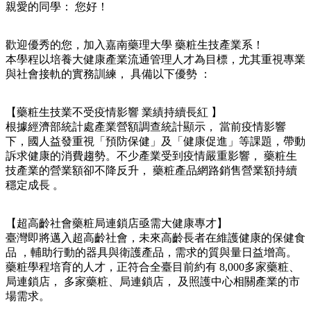
親愛的同學： 您好！
歡迎優秀的您，加入嘉南藥理大學 藥粧生技產業系！
本學程以培養大健康產業流通管理人才為目標，尤其重視專業
與社會接軌的實務訓練， 具備以下優勢 ：
【藥粧生技業不受疫情影響 業績持續長紅 】
根據經濟部統計處產業營額調查統計顯示， 當前疫情影響
下，國人益發重視「預防保健」及「健康促進」等課題，帶動
訴求健康的消費趨勢。不少產業受到疫情嚴重影響， 藥粧生
技產業的營業額卻不降反升， 藥粧產品網路銷售營業額持續
穩定成長 。
【超高齡社會藥粧局連鎖店亟需大健康專才】
臺灣即將邁入超高齡社會，未來高齡長者在維護健康的保健食
品 ，輔助行動的器具與衛護產品，需求的質與量日益增高。
藥粧學程培育的人才，正符合全臺目前約有 8,000多家藥粧、
局連鎖店， 多家藥粧、局連鎖店， 及照護中心相關產業的市
場需求。