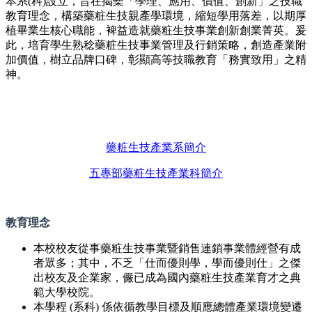
本系(科)設立，旨在揭櫫「學理、應用、價值、創新」之技職
教育理念，構築藥粧生技親產學環境，縮短學用落差，以期厚
植畢業生核心職能，裨益造就藥粧生技事業創新創業菁英。爰
此，培育學生熟稔藥粧生技事業管理及行銷策略，創造產業附
加價值，樹立品牌口碑，彰顯高等技職教育「務實致用」之精
神。
藥粧生技產業系簡介
五專部藥粧生技產業科簡介
教育理念
本校校友從事藥粧生技事業暨銷售連鎖事業體經營有成
者眾多；其中，不乏「仕而優則學，學而優則仕」之傑
出校友及企業家，儼已成為國內藥粧生技產業育才之典
範大學校院。
本學程
(系科)
係依循教學目標及順應總體產業環境變遷