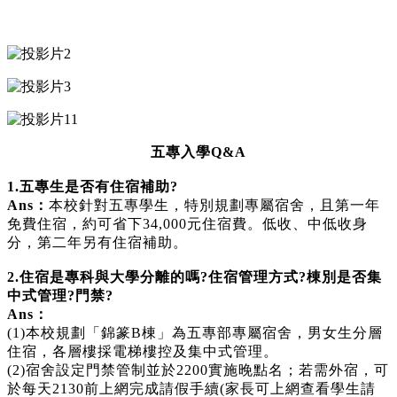
五專入學Q&A
1.
五專生是否有住宿補助?
Ans
：
本校針對五專學生，特別規劃專屬宿舍，且第一年
免費住宿，約可省下34,000元住宿費。低收、中低收身
分，第二年另有住宿補助。
2.
住宿是專科與大學分離的嗎?住宿管理方式?棟別是否集
中式管理?門禁?
Ans
：
(1)本校規劃「錦篆B棟」為五專部專屬宿舍，男女生分層
住宿，各層樓採電梯樓控及集中式管理。
(2)宿舍設定門禁管制並於2200實施晚點名；若需外宿，可
於每天2130前上網完成請假手續(家長可上網查看學生請