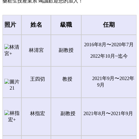
藥粧生技產業系 竭誠歡迎您的加入！
照片 
姓名
級職
任期
2016年8月〜2020年7月
林清宮
副教授
2022年10月~迄今
2021年9月〜2022年
王四切
教授
9月
林指宏
副教授
2021年8月〜2021年9月