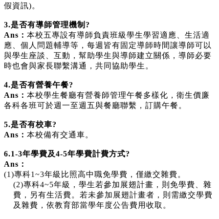
假資訊)。
3.
是否有導師管理機制?
Ans
：
本校五專設有導師負責班級學生學習適應、生活適
應、個人問題輔導等，每週皆有固定導師時間讓導師可以
與學生座談、互動，幫助學生與導師建立關係，導師必要
時也會與家長聯繫溝通，共同協助學生。
4.
是否有營養午餐?
Ans
：
本校學生餐廳有營養師管理午餐多樣化，衛生價廉
各科各班可於週一至週五與餐廳聯繫，訂購午餐。
5.
是否有校車?
Ans
：
本校備有交通車。
6.1-3
年學費及4-5年學費計費方式?
Ans
：
(1)專科1~3年級比照高中職免學費，僅繳交雜費。
(2)專科4~5年級，學生若參加展翅計畫，則免學費、雜
費，另有生活費。若未參加展翅計畫者，則需繳交學費
及雜費，依教育部當學年度公告費用收取。