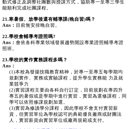
動式修正及調整社團數與授課方式，協助專一至專三學生
能順利完成社團課程。
21.
寒暑假、放學後還有輔導課(晚自習)嗎？
Ans
：
目前無安排晚自習。
22.
學校會輔導考證照嗎?
Ans
：
會依各科專業領域發展趨勢開設專業證照輔導考證
照班。
23.
學校的實作實務課程多嗎？
Ans
：
(1)本校為發揚技職教育精神，於專一至專五每學期均
規劃實作、實務或實驗課程，提升學生實務能 力及就
業競爭力
(2)實習課程主要由各科自行訂定，目前規劃在專四升
專五的暑假或是學期中進行實習，實習為選修課程，同
學可以依照修課規劃加選。
(3)實習為修讀學分課程，因此學校不會支付實習薪
資，但實習單位為學校認可的典範優良廠商或財團法
人，實習薪資由實習單位或廠商規範或支付。