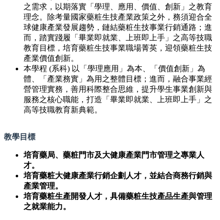
之需求，以期落實
「學理、應用、價值、創新」之
教育
理念。除考量國家藥粧生技產業政策之外，務須迎合全
球健康產業發展趨勢，鏈結藥粧生技事業行銷通路；進
而，踏實踐履「畢業即就業、上班即上手」之高等技職
教育目標，培育藥粧生技事業職場菁英，迎領藥粧生技
產業價值創新。
本學程
(系科)
以「學理應用」為本、「價值創新」為
體、「產業務實」為用之整體目標；進而，融合事業經
營管理實務，善用科際整合思維，提升學生事業創新與
服務之核心職能，打造「畢業即就業、上班即上手」之
高等技職教育新典範。
教學目標
培育藥局、藥粧門市及大健康產業門市管理之專業人
才。
培育藥粧大健康產業行銷企劃人才，並結合商務行銷與
產業管理。
培育藥粧生產開發人才，具備藥粧生技產品生產與管理
之就業能力。