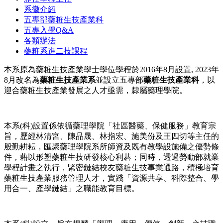
系徽介紹
五專部藥粧生技產業科
五專入學Q&A
各類辦法
藥粧系進二技課程
本系原為藥粧生技產業學士學位學程於2016年8月設置, 2023年
8月改名為
藥粧生技產業系
並設立五專部
藥粧生技產業科
，以
迎合藥粧生技產業發展之人才亟需，隸屬藥理學院。
本系(科)設置係依循藥理學院「社區醫藥、保健服務」教育宗
旨，歷經林清宮、陳品晟、林指宏、施美份及王四切等主任的
殷勤耕耘，匯聚藥理學院系所師資及既有教學設施備之優勢條
件，藉以形塑藥粧生技研發核心利碁；同時，透過勞動部就業
學程計畫之執行，緊密鏈結校友藥粧生技事業通路，積極培育
藥粧生技產業服務管理人才，實踐「資源共享、科際整合、學
用合一、產學鏈結」之職能教育目標。