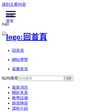
跳到主要內容
展開
選單
logo
回首頁
網站導覽
嘉藥首頁
站內搜尋
GO
最新消息
關於本系
教學設備
師資陣容
課程介紹