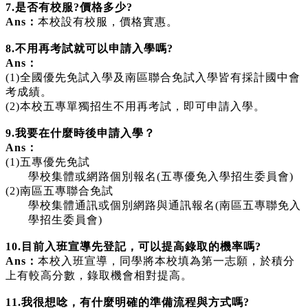
7.
是否有校服?價格多少?
Ans
：
本校設有校服，價格實惠。
8.
不用再考試就可以申請入學嗎?
Ans
：
(1)全國優先免試入學及南區聯合免試入學皆有採計國中會
考成績。
(2)本校五專單獨招生不用再考試，即可申請入學。
9.
我要在什麼時後申請入學？
Ans
：
(1)五專優先免試
學校集體或網路個別報名(五專優免入學招生委員會)
(2)南區五專聯合免試
學校集體通訊或個別網路與通訊報名(南區五專聯免入
學招生委員會)
10.
目前入班宣導先登記，可以提高錄取的機率嗎?
Ans
：
本校入班宣導，同學將本校填為第一志願，於積分
上有較高分數，錄取機會相對提高。
11.
我很想唸，有什麼明確的準備流程與方式嗎?