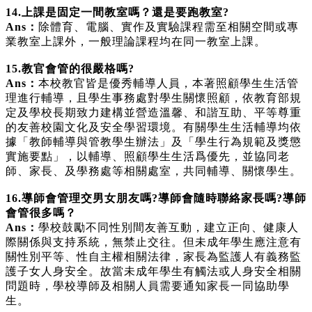
14.
上課是固定一間教室嗎？還是要跑教室?
Ans
：
除體育、電腦、實作及實驗課程需至相關空間或專
業教室上課外，一般理論課程均在同一教室上課。
15.
教官會管的很嚴格嗎?
Ans
：
本校教官皆是優秀輔導人員，本著照顧學生生活管
理進行輔導，且學生事務處對學生關懷照顧，依教育部規
定及學校長期致力建構並營造溫馨、和諧互助、平等尊重
的友善校園文化及安全學習環境。有關學生生活輔導均依
據「教師輔導與管教學生辦法」及「學生行為規範及獎懲
實施要點」，以輔導、照顧學生生活爲優先，並協同老
師、家長、及學務處等相關處室，共同輔導、關懷學生。
16.
導師會管理交男女朋友嗎?導師會隨時聯絡家長嗎?導師
會管很多嗎？
Ans
：
學校鼓勵不同性別間友善互動，建立正向、健康人
際關係與支持系統，無禁止交往。但未成年學生應注意有
關性別平等、性自主權相關法律，家長為監護人有義務監
護子女人身安全。故當未成年學生有觸法或人身安全相關
問題時，學校導師及相關人員需要通知家長一同協助學
生。