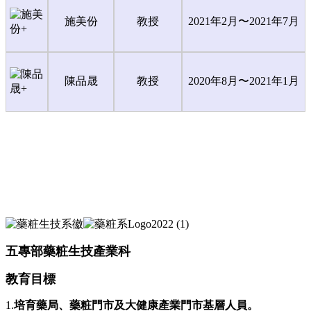
施美份
教授
2021年2月〜2021年7月
陳品晟
教授
2020年8月〜2021年1月
五專部藥粧生技產業科
教育目標
1.
培育藥局
、
藥
粧
門市
及
大
健康產業
門市
基層人員
。