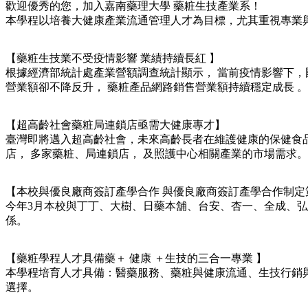
歡迎優秀的您，加入嘉南藥理大學 藥粧生技產業系！
本學程以培養大健康產業流通管理人才為目標，尤其重視專業與
【藥粧生技業不受疫情影響 業績持續長紅 】
根據經濟部統計處產業營額調查統計顯示， 當前疫情影響下，
營業額卻不降反升， 藥粧產品網路銷售營業額持續穩定成長 。
【超高齡社會藥粧局連鎖店亟需大健康專才】
臺灣即將邁入超高齡社會，未來高齡長者在維護健康的保健食品
店， 多家藥粧、局連鎖店， 及照護中心相關產業的市場需求。
【本校與優良廠商簽訂產學合作 與優良廠商簽訂產學合作制定
今年3月本校與丁丁、大樹、日藥本舖、台安、杏一、全成、
係。
【藥粧學程人才具備藥＋ 健康 ＋生技的三合一專業 】
本學程培育人才具備：醫藥服務、藥粧與健康流通、生技行銷
選擇。