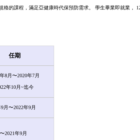
業界規格的課程，滿足亞健康時代保預防需求。 學生畢業即就業，
任期
6年8月〜2020年7月
022年10月~迄今
年9月〜2022年9月
年8月〜2021年9月