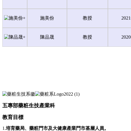
施美份
教授
202
陳品晟
教授
202
五專部藥粧生技產業科
教育目標
1.
培育藥局
、
藥
粧
門市
及
大
健康產業
門市
基層人員
。