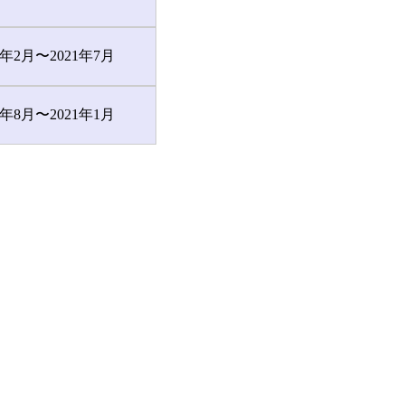
1年2月〜2021年7月
0年8月〜2021年1月