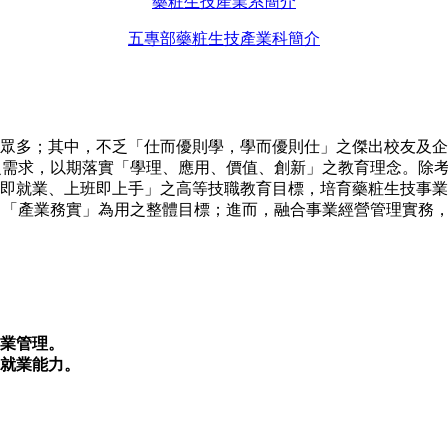
藥粧生技產業系簡介
五專部藥粧生技產業科簡介
眾多；其中，不乏「仕而優則學，學而優則仕」之傑出校友及企
之需求，以期落實
「學理、應用、價值、創新」之
教育理念。除
即就業、上班即上手」之高等技職教育目標，培育藥粧生技事業
、「產業務實」為用之整體目標；進而，融合事業經營管理實務
業管理。
就業能力。