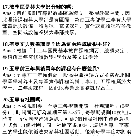
17.
教學區是與大學部分離的嗎?
Ans
：
目前規劃五專部教學區為獨立一整層教學空間，因
此理論課程與大學部是有區隔。為使五專部學生享有大學
部資源與設備，體育課、電腦課程、實作或實驗課程等教
室、空間或設備將與大學部共享。
18.
有英文與數學課嗎？因為這兩科成績很不好?
Ans
：
根據「十二年國民基本教育課程綱要」總綱規定，
專科前三年需修讀數學4學分及英文12學分。
19.
五專前三年與後兩年的課程有什麼差異?
Ans
：
五專前三年類似於一般高中職授課方式並搭配相關
學業學科為主及專業實作課程為輔，專四、五課程屬於大
學一、二年級課程，因此以專業及實務課程為主。
20.
五專有社團嗎?
Ans
：
本校規劃專一至專三每學期開設「社團課程」(0學
分) ，時間固定訂為星期三第7-8節，每學期規劃10次社課
時間，每位同學皆須選課，可從7個預設社團中透過選課
方式參加1個社團，同一社團至多30名，讓所有專一至專
三的學生能依循法規參與社團活動。後續每學年度亦將滾