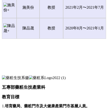
施美份
教授
2021年2月〜2021年7月
陳品晟
教授
2020年8月〜2021年1月
五專部藥粧生技產業科
教育目標
1.
培育藥局
、
藥
粧
門市
及
大
健康產業
門市
基層人員
。