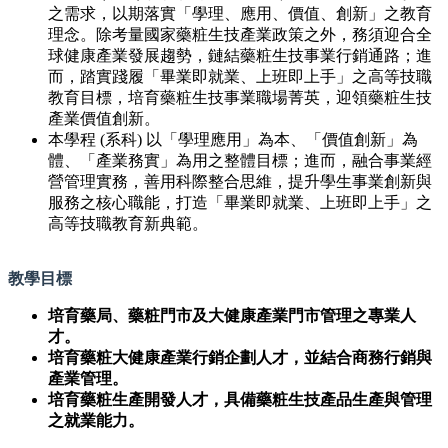
之需求，以期落實
「學理、應用、價值、創新」之
教育
理念。除考量國家藥粧生技產業政策之外，務須迎合全
球健康產業發展趨勢，鏈結藥粧生技事業行銷通路；進
而，踏實踐履「畢業即就業、上班即上手」之高等技職
教育目標，培育藥粧生技事業職場菁英，迎領藥粧生技
產業價值創新。
本學程
(系科)
以「學理應用」為本、「價值創新」為
體、「產業務實」為用之整體目標；進而，融合事業經
營管理實務，善用科際整合思維，提升學生事業創新與
服務之核心職能，打造「畢業即就業、上班即上手」之
高等技職教育新典範。
教學目標
培育藥局、藥粧門市及大健康產業門市管理之專業人
才。
培育藥粧大健康產業行銷企劃人才，並結合商務行銷與
產業管理。
培育藥粧生產開發人才，具備藥粧生技產品生產與管理
之就業能力。