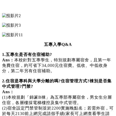
五專入學Q&A
1.
五專生是否有住宿補助?
Ans
：
本校針對五專學生，特別規劃專屬宿舍，且第一年
免費住宿，約可省下34,000元住宿費。低收、中低收身
分，第二年另有住宿補助。
2.
住宿是專科與大學分離的嗎?住宿管理方式?棟別是否集
中式管理?門禁?
Ans
：
(1)本校規劃「錦篆B棟」為五專部專屬宿舍，男女生分層
住宿，各層樓採電梯樓控及集中式管理。
(2)宿舍設定門禁管制並於2200實施晚點名；若需外宿，可
於每天2130前上網完成請假手續(家長可上網查看學生請