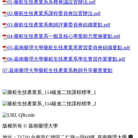
01-藥粧生技產業系系務會議設置辦法.pdf
02-藥粧生技產業系課程委員會設置辦法.pdf
03-藥粧生技產業系教師評審委員會組織要點.pdf
04-藥粧生技產業系一般及核心專業能力實施要點.pdf
05-嘉南藥理大學藥粧生技產業系實習委員會組織要點.pdf
06-嘉南藥理大學藥粧生技產業系學生實習作業要點.pdf
07-嘉南藥理大學藥粧生技產業系教師升等審查要點
版權所有 © 嘉南藥理大學
地址：71710 台南市仁德區二仁路一段60號 嘉南藥理大學
藥