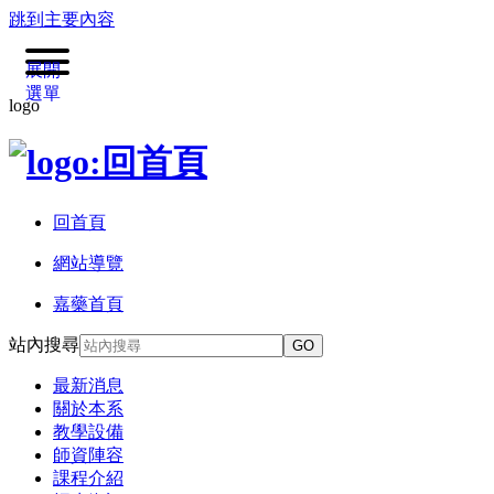
跳到主要內容
展開
選單
logo
回首頁
網站導覽
嘉藥首頁
站內搜尋
GO
最新消息
關於本系
教學設備
師資陣容
課程介紹