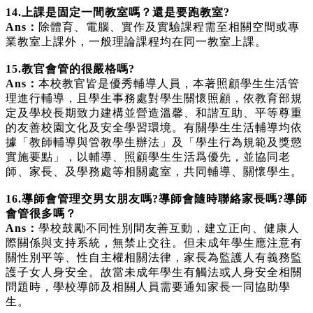
14.
上課是固定一間教室嗎？還是要跑教室?
Ans
：
除體育、電腦、實作及實驗課程需至相關空間或專
業教室上課外，一般理論課程均在同一教室上課。
15.
教官會管的很嚴格嗎?
Ans
：
本校教官皆是優秀輔導人員，本著照顧學生生活管
理進行輔導，且學生事務處對學生關懷照顧，依教育部規
定及學校長期致力建構並營造溫馨、和諧互助、平等尊重
的友善校園文化及安全學習環境。有關學生生活輔導均依
據「教師輔導與管教學生辦法」及「學生行為規範及獎懲
實施要點」，以輔導、照顧學生生活爲優先，並協同老
師、家長、及學務處等相關處室，共同輔導、關懷學生。
16.
導師會管理交男女朋友嗎?導師會隨時聯絡家長嗎?導師
會管很多嗎？
Ans
：
學校鼓勵不同性別間友善互動，建立正向、健康人
際關係與支持系統，無禁止交往。但未成年學生應注意有
關性別平等、性自主權相關法律，家長為監護人有義務監
護子女人身安全。故當未成年學生有觸法或人身安全相關
問題時，學校導師及相關人員需要通知家長一同協助學
生。