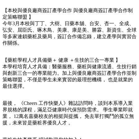
【本校與優良廠商簽訂產學合作 與優良廠商簽訂產學合作制
定策略聯盟 】
今年3月本校與丁丁、大樹、日藥本舖、台安、杏一、全成、
弘安、屈臣氏、啄木鳥、美康、康是美、勝霖、新資生、全球
等多家連鎖藥粧及藥局，簽訂合作備忘錄，建立產學與實習合
作關係。
【藥粧學程人才具備藥＋ 健康 ＋生技的三合一專業 】
本學程培育人才具備：醫藥服務、藥粧與健康流通、生技行銷
與創新三合一的專業能力。加上與優良廠商簽訂產學合作並制
策略聯盟，不僅是學生未來實習的最理想機構， 也是就業的
最佳選擇。
最後， 《Cheers 工作快樂人》雜誌訪問時，談到本系導入業
界規格的課程，滿足亞健康時代保預防需求。 學生畢業即就
業， 12萬名嘉藥校友的相挺與提攜， 免去單打獨鬥的孤立無
援，未來皆是藥粧界優良人才 。