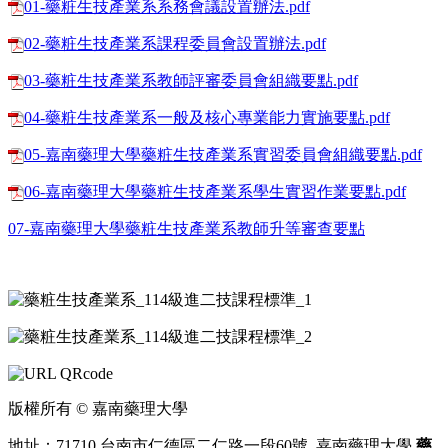
01-藥粧生技產業系系務會議設置辦法.pdf
02-藥粧生技產業系課程委員會設置辦法.pdf
03-藥粧生技產業系教師評審委員會組織要點.pdf
04-藥粧生技產業系一般及核心專業能力實施要點.pdf
05-嘉南藥理大學藥粧生技產業系實習委員會組織要點.pdf
06-嘉南藥理大學藥粧生技產業系學生實習作業要點.pdf
07-嘉南藥理大學藥粧生技產業系教師升等審查要點
版權所有 © 嘉南藥理大學
地址：71710 台南市仁德區二仁路一段60號 嘉南藥理大學
藥