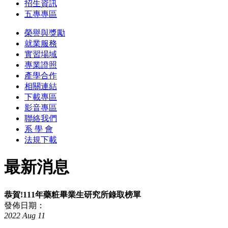
招生資訊
五專專區
榮譽與獎勵
就業服務
實習場域
專業證照
產學合作
相關連結
下載專區
影音專區
聯絡我們
系 學 會
法規下載
最新消息
恭賀!111年藥粧畢業生研究所錄取榜單
發佈日期：
2022
Aug
11