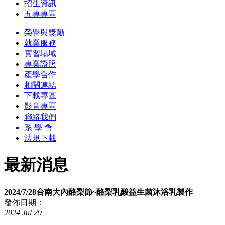
招生資訊
五專專區
榮譽與獎勵
就業服務
實習場域
專業證照
產學合作
相關連結
下載專區
影音專區
聯絡我們
系 學 會
法規下載
最新消息
2024/7/28台南大內酪梨節~酪梨乳酸益生菌沐浴乳製作
發佈日期：
2024
Jul
29