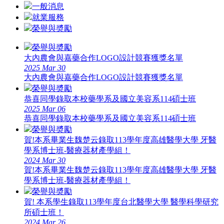
一般消息
就業服務
榮譽與奬勵
榮譽與奬勵
大內農會與嘉藥合作LOGO設計競賽獲獎名單
2025
Mar
30
大內農會與嘉藥合作LOGO設計競賽獲獎名單
榮譽與奬勵
恭喜同學錄取本校藥學系及國立美容系114碩士班
2025
Mar
06
恭喜同學錄取本校藥學系及國立美容系114碩士班
榮譽與奬勵
賀!本系畢業生魏楚云錄取113學年度高雄醫學大學 牙醫
學系博士班-醫療器材產學組！
2024
Mar
30
賀!本系畢業生魏楚云錄取113學年度高雄醫學大學 牙醫
學系博士班-醫療器材產學組！
榮譽與奬勵
賀! 本系學生錄取113學年度台北醫學大學 醫學科學研究
所碩士班！
2024
Mar
26