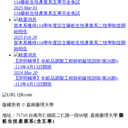
114藥粧生技產業系五專完全免試
2025
Mar
01
114藥粧生技產業系五專完全免試
精選消息
賀本系獲得114學年度設立藥粧生技產業系二技學制並開
始招生
2025
Feb
20
賀本系獲得114學年度設立藥粧生技產業系二技學制並開
始招生
精選消息
【證照輔導】化粧品調製工程師初級培訓班(第26期)-
-113年4月13日開班
2024
Mar
20
【證照輔導】化粧品調製工程師初級培訓班(第26期)-
-113年4月13日開班
版權所有 © 嘉南藥理大學
地址：71710 台南市仁德區二仁路一段60號 嘉南藥理大學
藥
粧生技產業系(含五專)