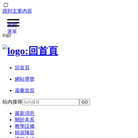
跳到主要內容
展開
選單
logo
回首頁
網站導覽
嘉藥首頁
站內搜尋
GO
最新消息
關於本系
教學設備
師資陣容